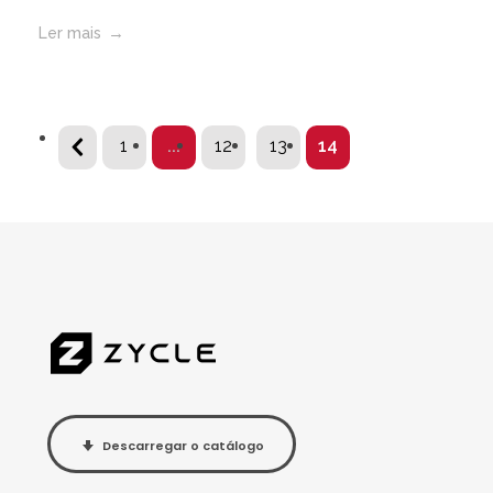
Ler mais
1
...
12
13
14
Descarregar o catálogo