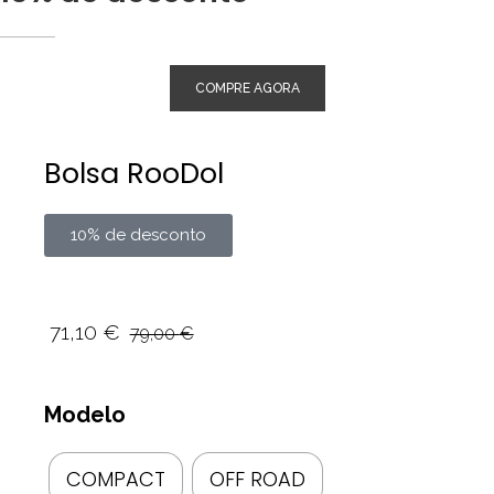
COMPRE AGORA
Bolsa RooDol
10% de desconto
71,10
€
79,00
€
Modelo
COMPACT
OFF ROAD