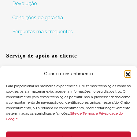
Devolução
Condições de garantia
Perguntas mais frequentes
Serviço de apoio ao cliente
Gerir o consentimento
Ajuda
Para proporcionar as melhores experiências, utilizamos tecnologias como os
cookies para armazenar e/ou aceder a informações no seu dispositivo. O
Sugestões
consentimento para estas tecnologias permitir-nos-á processar dados como
o comportamento de navegação ou identificadores únicos neste sítio. O não
Onde nos encontrar
consentimento, ou a retirada do consentimento, pode afetar negativamente
determinadas caraterísticas e funções.
Site de Termos e Privacidade do
Google
.
Saldo do cartão-presente