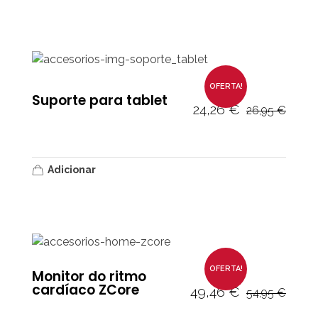
OFERTA!
Suporte para tablet
24,26
€
26,95
€
Adicionar
OFERTA!
Monitor do ritmo
cardíaco ZCore
49,46
€
54,95
€