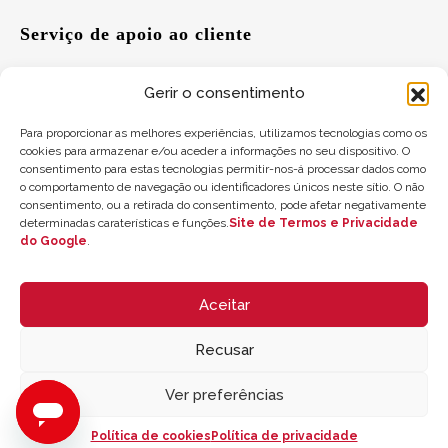
Serviço de apoio ao cliente
Gerir o consentimento
Ajuda
Para proporcionar as melhores experiências, utilizamos tecnologias como os
cookies para armazenar e/ou aceder a informações no seu dispositivo. O
Sugestões
consentimento para estas tecnologias permitir-nos-á processar dados como
o comportamento de navegação ou identificadores únicos neste sítio. O não
Onde nos encontrar
consentimento, ou a retirada do consentimento, pode afetar negativamente
determinadas caraterísticas e funções.
Site de Termos e Privacidade
do Google
.
Saldo do cartão-presente
Aceitar
Recusar
Ver preferências
© 2026 ZYCLE OFFICIAL | The Latest Technology for your Workouts
Política de cookies
Política de privacidade
Todos los derechos reservados