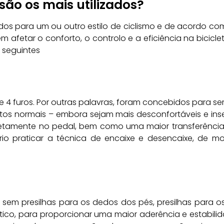
 são os mais utilizados?
idos para um ou outro estilo de ciclismo e de acordo com
afetar o conforto, o controlo e a eficiência na bicicl
s seguintes
 e 4 furos. Por outras palavras, foram concebidos para se
tos normais – embora sejam mais desconfortáveis e ins
retamente no pedal, bem como uma maior transferência
sário praticar a técnica de encaixe e desencaixe, de m
ou sem presilhas para os dedos dos pés, presilhas para 
tico, para proporcionar uma maior aderência e estabilid