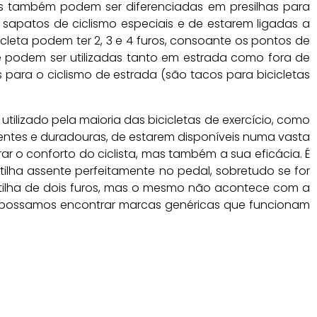
imas também podem ser diferenciadas em presilhas para
 sapatos de ciclismo especiais e de estarem ligadas a
cleta podem ter 2, 3 e 4 furos, consoante os pontos de
 que podem ser utilizadas tanto em estrada como fora de
s para o ciclismo de estrada (são tacos para bicicletas
tilizado pela maioria das bicicletas de exercício, como
tentes e duradouras, de estarem disponíveis numa vasta
r o conforto do ciclista, mas também a sua eficácia. É
lha assente perfeitamente no pedal, sobretudo se for
patilha de dois furos, mas o mesmo não acontece com a
, possamos encontrar marcas genéricas que funcionam