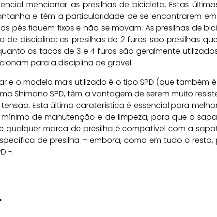
sencial mencionar as presilhas de bicicleta. Estas últ
 montanha e têm a particularidade de se encontrarem em
s pés fiquem fixos e não se movam. As presilhas de bici
po de disciplina: as presilhas de 2 furos são presilhas
nquanto os tacos de 3 e 4 furos são geralmente utilizado
onam para a disciplina de gravel.
ar e o modelo mais utilizado é o tipo SPD (que também é u
 como Shimano SPD, têm a vantagem de serem muito resis
nsão. Esta última caraterística é essencial para melhora
m mínimo de manutenção e de limpeza, para que a sapati
r que qualquer marca de presilha é compatível com a sa
pecífica de presilha – embora, como em tudo o resto
D -.
.