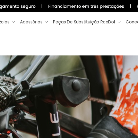
Rolos
Acessórios
Peças De Substituição RooDol
Conec