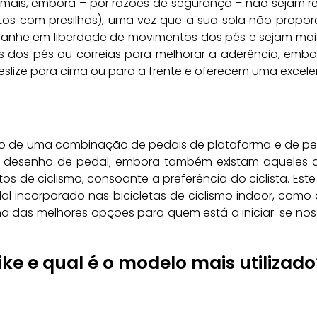
rmais, embora – por razões de segurança – não sejam 
tos com presilhas), uma vez que a sua sola não propo
 ganhe em liberdade de movimentos dos pés e sejam mai
dos dos pés ou correias para melhorar a aderência, em
eslize para cima ou para a frente e oferecem uma excelen
tado de uma combinação de pedais de plataforma e de pe
o desenho de pedal; embora também existam aqueles q
os de ciclismo, consoante a preferência do ciclista. Es
pedal incorporado nas bicicletas de ciclismo indoor, co
das melhores opções para quem está a iniciar-se nos pe
ke e qual é o modelo mais utilizado