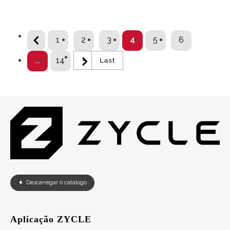
1
2
3
4
5
6
...
14
Last
Descarregar o catálogo
Aplicação ZYCLE