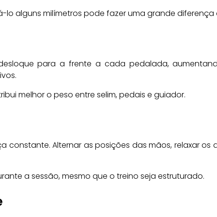
vá-lo alguns milímetros pode fazer uma grande diferença
desloque para a frente a cada pedalada, aumentand
ivos.
ribui melhor o peso entre selim, pedais e guiador.
a constante. Alternar as posições das mãos, relaxar os d
nte a sessão, mesmo que o treino seja estruturado.
e