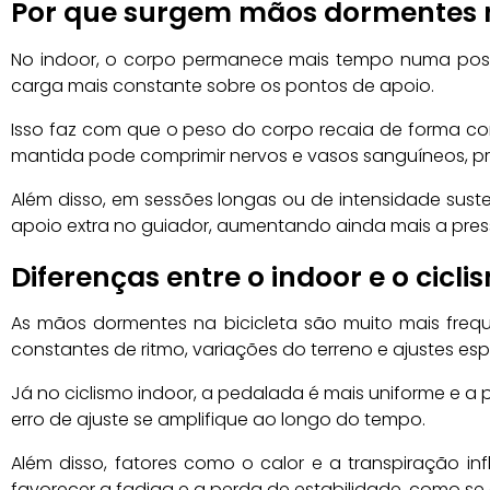
Por que surgem mãos dormentes na
No indoor, o corpo permanece mais tempo numa posiç
carga mais constante sobre os pontos de apoio.
Isso faz com que o peso do corpo recaia de forma co
mantida pode comprimir nervos e vasos sanguíneos, 
Além disso, em sessões longas ou de intensidade sust
apoio extra no guiador, aumentando ainda mais a pre
Diferenças entre o indoor e o ciclis
As mãos dormentes na bicicleta são muito mais freq
constantes de ritmo, variações do terreno e ajustes e
Já no ciclismo indoor, a pedalada é mais uniforme e 
erro de ajuste se amplifique ao longo do tempo.
Além disso, fatores como o calor e a transpiração i
favorecer a fadiga e a perda de estabilidade, como se 