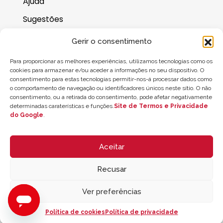
Ajuda
Sugestões
Onde nos encontrar
Gerir o consentimento
Saldo do cartão-presente
Para proporcionar as melhores experiências, utilizamos tecnologias como os
cookies para armazenar e/ou aceder a informações no seu dispositivo. O
consentimento para estas tecnologias permitir-nos-á processar dados como
o comportamento de navegação ou identificadores únicos neste sítio. O não
consentimento, ou a retirada do consentimento, pode afetar negativamente
determinadas caraterísticas e funções.
Site de Termos e Privacidade
do Google
.
Aceitar
Recusar
© 2026 ZYCLE OFFICIAL | The Latest Technology for your Workouts
Todos los derechos reservados
Ver preferências
Política de cookies
Política de privacidade