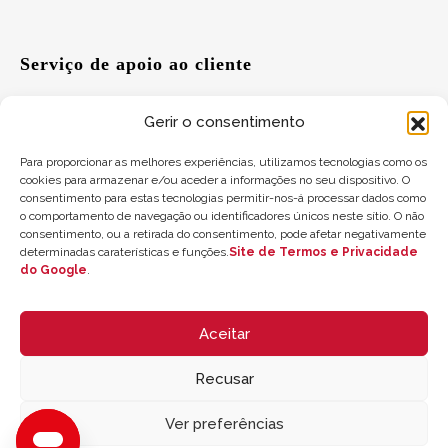
Serviço de apoio ao cliente
Gerir o consentimento
Ajuda
Para proporcionar as melhores experiências, utilizamos tecnologias como os
cookies para armazenar e/ou aceder a informações no seu dispositivo. O
Sugestões
consentimento para estas tecnologias permitir-nos-á processar dados como
o comportamento de navegação ou identificadores únicos neste sítio. O não
Onde nos encontrar
consentimento, ou a retirada do consentimento, pode afetar negativamente
determinadas caraterísticas e funções.
Site de Termos e Privacidade
do Google
.
Saldo do cartão-presente
Aceitar
Recusar
Ver preferências
© 2026 ZYCLE OFFICIAL | The Latest Technology for your Workouts