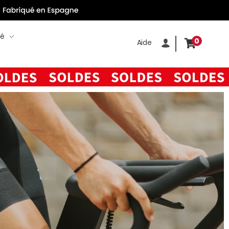
té
0
Aide