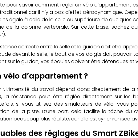
pte pour savoir comment régler un vélo d’appartement es
raditionnel car il n’y a pas d’effet aérodynamique. Cepend
ns égale à celle de la selle ou supérieure de quelques cen
 de la colonne vertébrale. Sur cette base, sachez que p
r).
distance correcte entre la selle et le guidon doit être ap
oude devant la selle, le bout de vos doigts doit pouvoir tou
ont sur le guidon, vos épaules doivent être détendues et 
n vélo d’appartement ?
urnir. L’intensité du travail dépend donc directement de
, la résistance peut être réglée directement sur les 
utefois, si vous utilisez des simulateurs de vélo, vous
n de la piste. D’une part, cela facilite la tâche du c
sation beaucoup plus réaliste, car elle est synchronisée av
uables des réglages du Smart ZBike