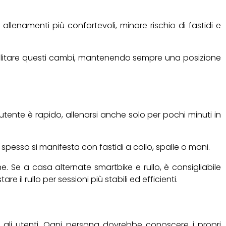
lenamenti più confortevoli, minore rischio di fastidi e
r facilitare questi cambi, mantenendo sempre una posizione
utente è rapido, allenarsi anche solo per pochi minuti in
spesso si manifesta con fastidi a collo, spalle o mani.
. Se a casa alternate smartbike e rullo, è consigliabile
 il rullo per sessioni più stabili ed efficienti.
i gli utenti. Ogni persona dovrebbe conoscere i propri