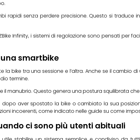
po.
 rapidi senza perdere precisione. Questo si traduce in al
a ZBike Infinity, i sistemi di regolazione sono pensati pe
e una smartbike
 la bike tra una sessione e l’altra. Anche se il cambio di 
dio termine.
care il manubrio. Questo genera una postura squilibrata che 
a dopo aver spostato la bike o cambiato la sua posizione
azioni incoerenti, come indicato nelle guide su come impostare
ando ci sono più utenti abituali
tile stabilire un sistema semplice e condiviso da tutt