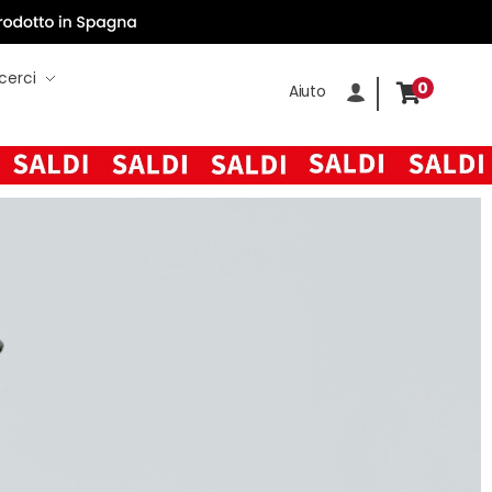
cerci
0
Aiuto