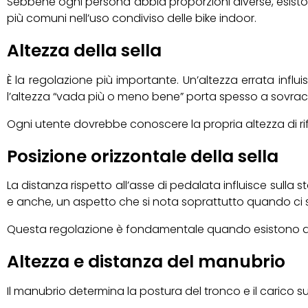
Sebbene ogni persona abbia proporzioni diverse, esisto
più comuni nell’uso condiviso delle bike indoor.
Altezza della sella
È la regolazione più importante. Un’altezza errata influ
l’altezza “vada più o meno bene” porta spesso a sovraccar
Ogni utente dovrebbe conoscere la propria altezza di rif
Posizione orizzontale della sella
La distanza rispetto all’asse di pedalata influisce sulla 
e anche, un aspetto che si nota soprattutto quando ci si
Questa regolazione è fondamentale quando esistono diff
Altezza e distanza del manubrio
Il manubrio determina la postura del tronco e il carico 