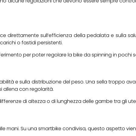
no alcune regolazioni che devono essere sempre controlla
isce direttamente sull’efficienza della pedalata e sulla s
ichi o fastidi persistenti.
erimento per poter regolare la bike da spinning in pochi se
stabilità e sulla distribuzione del peso. Una sella troppo 
 allena con regolarità.
erenze di altezza o di lunghezza delle gambe tra gli uten
sulle mani. Su una smartbike condivisa, questo aspetto vie