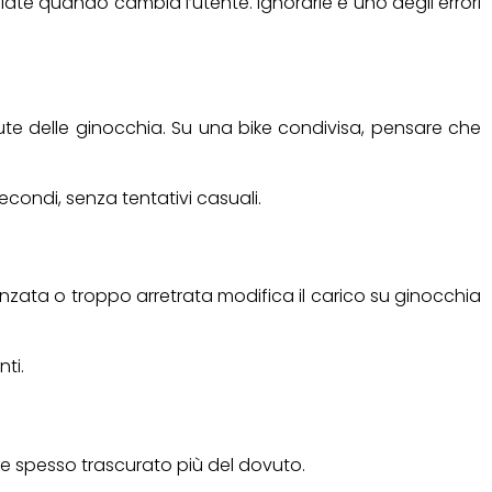
te quando cambia l’utente. Ignorarle è uno degli errori
alute delle ginocchia. Su una bike condivisa, pensare che
condi, senza tentativi casuali.
avanzata o troppo arretrata modifica il carico su ginocchia
ti.
ne spesso trascurato più del dovuto.