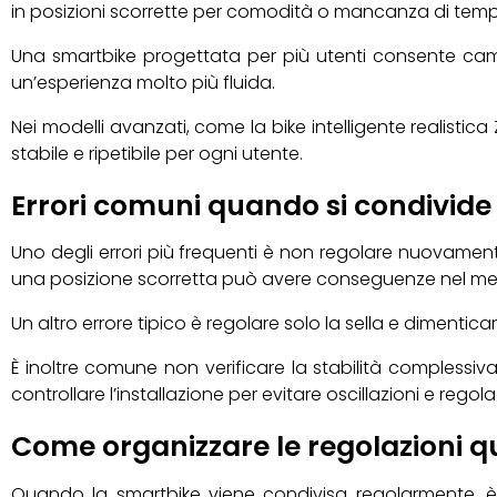
in posizioni scorrette per comodità o mancanza di tem
Una smartbike progettata per più utenti consente cambi
un’esperienza molto più fluida.
Nei modelli avanzati, come la bike intelligente realistic
stabile e ripetibile per ogni utente.
Errori comuni quando si condivid
Uno degli errori più frequenti è non regolare nuovamente
una posizione scorretta può avere conseguenze nel me
Un altro errore tipico è regolare solo la sella e dimenti
È inoltre comune non verificare la stabilità complessiv
controllare l’installazione per evitare oscillazioni e regol
Come organizzare le regolazioni qu
Quando la smartbike viene condivisa regolarmente, è u