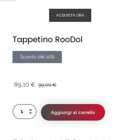
ACQUISTA ORA
Tappetino RooDol
Sconto del 10%
89,10
€
99,00
€
Aggiungi al carrello