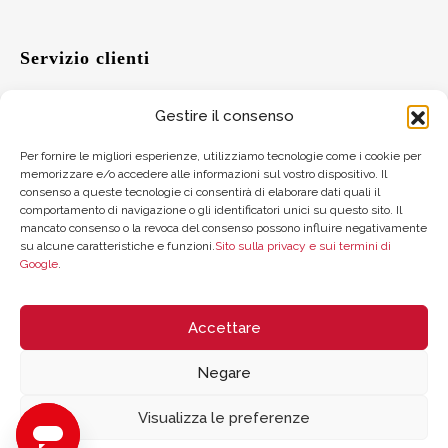
Servizio clienti
Gestire il consenso
Aiuto
Per fornire le migliori esperienze, utilizziamo tecnologie come i cookie per
memorizzare e/o accedere alle informazioni sul vostro dispositivo. Il
Suggerimenti
consenso a queste tecnologie ci consentirà di elaborare dati quali il
comportamento di navigazione o gli identificatori unici su questo sito. Il
Dove trovarci
mancato consenso o la revoca del consenso possono influire negativamente
su alcune caratteristiche e funzioni.
Sito sulla privacy e sui termini di
Google
.
Saldo della carta regalo
Accettare
Negare
Visualizza le preferenze
© 2026 ZYCLE OFFICIAL | The Latest Technology for your Workouts