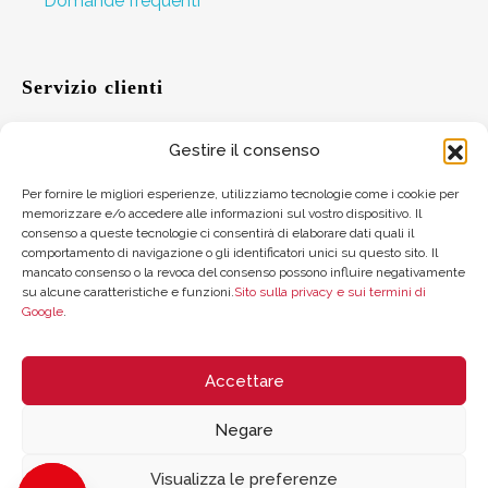
Domande frequenti
Servizio clienti
Gestire il consenso
Aiuto
Per fornire le migliori esperienze, utilizziamo tecnologie come i cookie per
memorizzare e/o accedere alle informazioni sul vostro dispositivo. Il
Suggerimenti
consenso a queste tecnologie ci consentirà di elaborare dati quali il
comportamento di navigazione o gli identificatori unici su questo sito. Il
Dove trovarci
mancato consenso o la revoca del consenso possono influire negativamente
su alcune caratteristiche e funzioni.
Sito sulla privacy e sui termini di
Google
.
Saldo della carta regalo
Accettare
Negare
Visualizza le preferenze