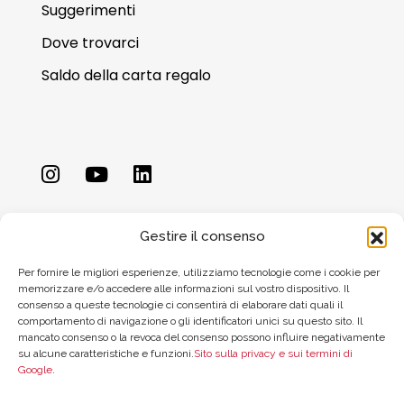
Suggerimenti
Dove trovarci
Saldo della carta regalo
Gestire il consenso
Per fornire le migliori esperienze, utilizziamo tecnologie come i cookie per
memorizzare e/o accedere alle informazioni sul vostro dispositivo. Il
© 2026 ZYCLE OFFICIAL | The Latest Technology for your Workouts
consenso a queste tecnologie ci consentirà di elaborare dati quali il
Todos los derechos reservados
comportamento di navigazione o gli identificatori unici su questo sito. Il
mancato consenso o la revoca del consenso possono influire negativamente
su alcune caratteristiche e funzioni.
Sito sulla privacy e sui termini di
Google
.