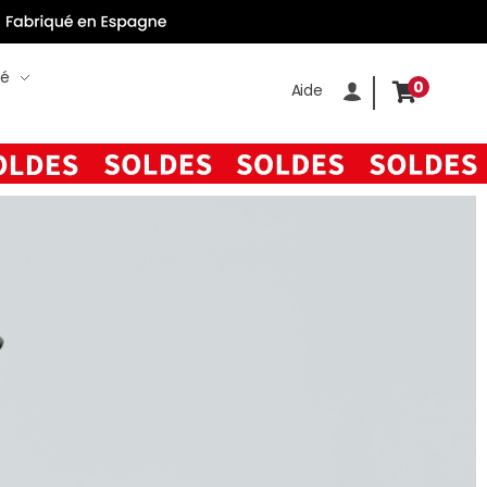
té
0
Aide