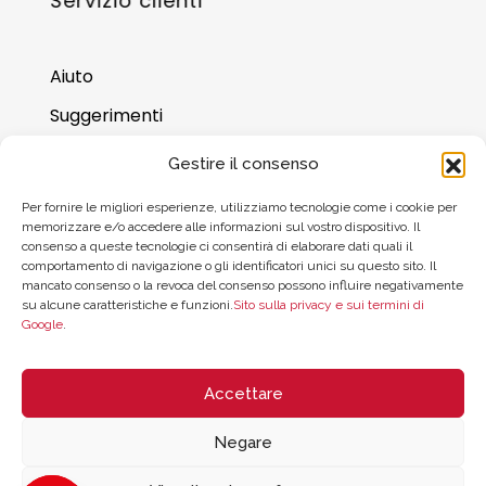
Servizio clienti
Aiuto
Suggerimenti
Dove trovarci
Gestire il consenso
Saldo della carta regalo
Per fornire le migliori esperienze, utilizziamo tecnologie come i cookie per
memorizzare e/o accedere alle informazioni sul vostro dispositivo. Il
consenso a queste tecnologie ci consentirà di elaborare dati quali il
comportamento di navigazione o gli identificatori unici su questo sito. Il
mancato consenso o la revoca del consenso possono influire negativamente
su alcune caratteristiche e funzioni.
Sito sulla privacy e sui termini di
Google
.
Accettare
Negare
© 2026 ZYCLE OFFICIAL | The Latest Technology for your Workouts
Todos los derechos reservados