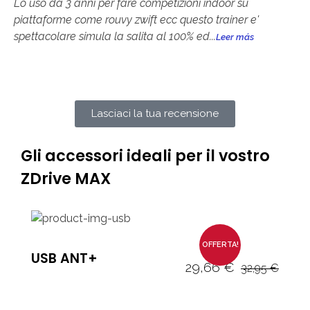
Lo uso da 3 anni per fare competizioni indoor su
piattaforme come rouvy zwift ecc questo trainer e'
spettacolare simula la salita al 100% ed...
Leer más
Lasciaci la tua recensione
Gli accessori ideali per il vostro
ZDrive MAX
OFFERTA!
USB ANT+
29,66
€
32,95
€