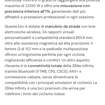
silenziosa. Inoltre è in grado di raggiungere una potenza
massima di 2.000 W e offre una
misurazione con
precisione inferiore all’1%
, garantendo dati più
affidabili e prestazioni professionali in ogni sessione.
Questa bici è dotata di
manubrio da strada
con leve
elettroniche wireless, 24 rapporti virtuali
personalizzabili e compatibilità standard Ø31.8 mm,
oltre alla resistenza magnetica ad alta precisione. Il
fattore Q di 152 mm e le pedivelle multiposizione
offrono un’ergonomia perfetta per ogni ciclista,
migliorando efficienza e comfort. Un altro aspetto
rilevante è la
connettività totale
della ZBike Infinity
tramite Bluetooth (FTMS, CPS, CSCS), ANT+ e
connessione cablata; senza dimenticare la
compatibilità con i principali simulatori di ciclismo. La
ZBike Infinity è una bici premium che arriva per
ridefinire i limiti del ciclismo indoor.