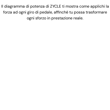
Il diagramma di potenza di ZYCLE ti mostra come applichi la
forza ad ogni giro di pedale, affinché tu possa trasformare
ogni sforzo in prestazione reale.
Più continuità, più controllo, più
efficienza
Impara a non “staccare la spina” nelle fasi della
pedalata in cui normalmente non applichi forza.
Allinea la tua forza massima, per
una potenza più stabile e
controllata