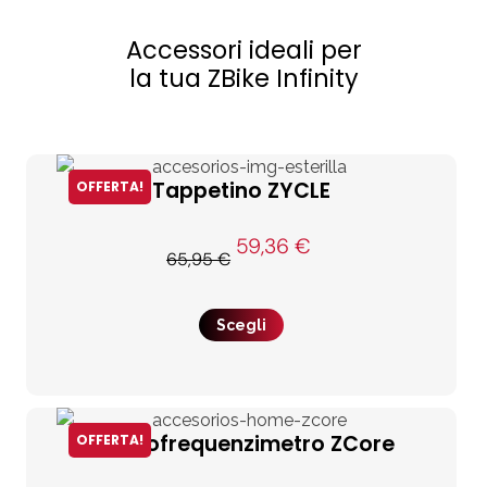
Accessori ideali per
la tua ZBike Infinity
Tappetino ZYCLE
OFFERTA!
59,36
€
65,95
€
Scegli
Cardiofrequenzimetro ZCore
OFFERTA!