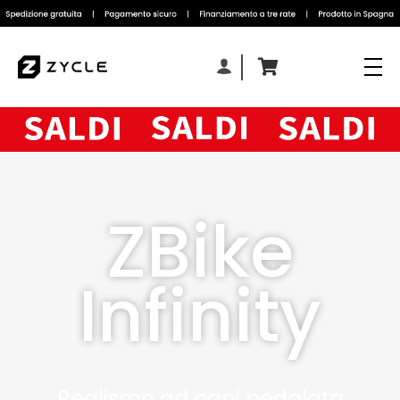
ZBike
Infinity
Realismo ad ogni pedalata