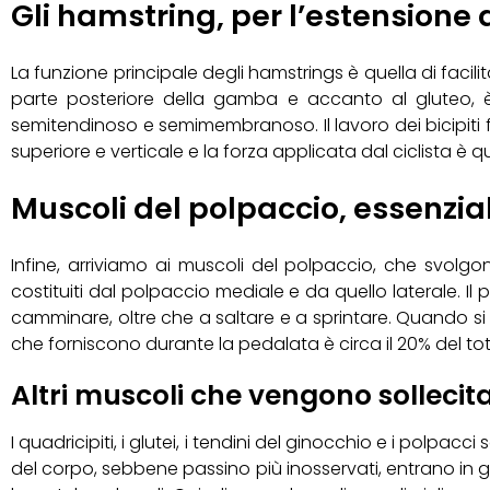
Gli hamstring, per l’estensione
La funzione principale degli hamstrings è quella di facili
parte posteriore della gamba e accanto al gluteo, è 
semitendinoso e semimembranoso. Il lavoro dei bicipiti 
superiore e verticale e la forza applicata dal ciclista è 
Muscoli del polpaccio, essenzia
Infine, arriviamo ai muscoli del polpaccio, che svol
costituiti dal polpaccio mediale e da quello laterale. Il
camminare, oltre che a saltare e a sprintare. Quando si v
che forniscono durante la pedalata è circa il 20% del tot
Altri muscoli che vengono sollecita
I quadricipiti, i glutei, i tendini del ginocchio e i polpac
del corpo, sebbene passino più inosservati, entrano in