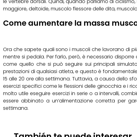
le vertebre dorsali. Quindi, quando parliamo di ciclism
maggiore, deltoide, muscolo flessore delle dita, muscolo 
Come aumentare la massa muscola
Ora che sapete quali sono i muscoli che lavorano di p
mentre si pedala. Per farlo, però, è necessario disporre
come quello che si può seguire sui principali simulato
prestazioni di qualsiasi atleta, e questo è fondamental
15 alle 20 ore alla settimana. Tuttavia, a causa dello s
esercizi specifici come le flessioni delle ginocchia e i ri
molto utile eseguire esercizi in serie o a intervalli, co
essere abbinato a un’alimentazione corretta per garant
settimana.
También te puede interesar..