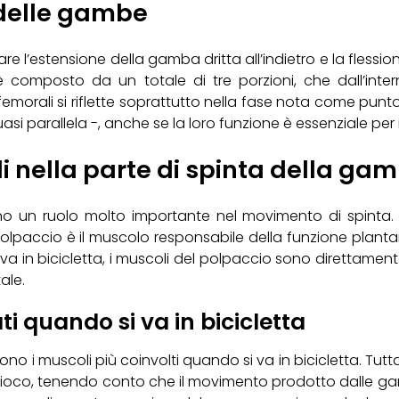
 delle gambe
tare l’estensione della gamba dritta all’indietro e la fless
composto da un totale di tre porzioni, che dall’interno
femorali si riflette soprattutto nella fase nota come punt
quasi parallela -, anche se la loro funzione è essenziale p
li nella parte di spinta della ga
gono un ruolo molto importante nel movimento di spinta.
 polpaccio è il muscolo responsabile della funzione plantar
a in bicicletta, i muscoli del polpaccio sono direttamente
ale.
ti quando si va in bicicletta
ci sono i muscoli più coinvolti quando si va in bicicletta. Tut
 gioco, tenendo conto che il movimento prodotto dalle g