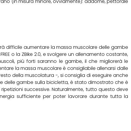
vorano (in misura minore, ovviamente): addome, pettorale
arà difficile aumentare la massa muscolare delle gambe
 FREE o la ZBike 2.0, e svolgere un allenamento costante,
scoli, più forti saranno le gambe, il che migliorerà le
ntare la massa muscolare è consigliabile allenarsi dalle
resto della muscolatura -, si consiglia di eseguire anche
olume delle gambe sulla bicicletta, è stato dimostrato che è
in ripetizioni successive. Naturalmente, tutto questo deve
energia sufficiente per poter lavorare durante tutta la