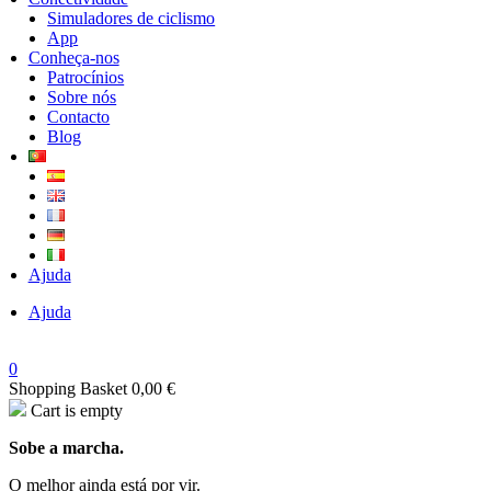
Simuladores de ciclismo
App
Conheça-nos
Patrocínios
Sobre nós
Contacto
Blog
Ajuda
Ajuda
0
Shopping Basket
0,00
€
Cart is empty
Sobe a marcha.
O melhor ainda está por vir.