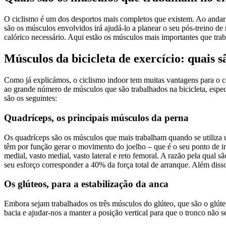
O ciclismo é um dos desportos mais completos que existem. Ao andar
são os músculos envolvidos irá ajudá-lo a planear o seu pós-treino 
calórico necessário. Aqui estão os músculos mais importantes que traba
Músculos da bicicleta de exercício: quais 
Como já explicámos, o ciclismo indoor tem muitas vantagens para o cor
ao grande número de músculos que são trabalhados na bicicleta, espe
são os seguintes:
Quadríceps, os principais músculos da perna
Os quadríceps são os músculos que mais trabalham quando se utiliza um
têm por função gerar o movimento do joelho – que é o seu ponto de i
medial, vasto medial, vasto lateral e reto femoral. A razão pela qual
seu esforço corresponder a 40% da força total de arranque. Além disso
Os glúteos, para a estabilização da anca
Embora sejam trabalhados os três músculos do glúteo, que são o glút
bacia e ajudar-nos a manter a posição vertical para que o tronco não s