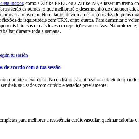
icleta indoor
, como a ZBike FREE ou a ZBike 2.0, e fazer um treino co
ortes serão as pernas, o que melhorará o desempenho de qualquer atlet
ganhar massa muscular. No entanto, devido ao esforço realizado pelos q
e flexões de isquiotibiais com TRX, entre outros. Para aumentar o volum
mpo mais intensos e mais leves em repetições sucessivas. Naturalmente
trabalhar durante toda a semana.
os de acordo com a tua sessão
ono durante o exercício. No ciclismo, são utilizados sobretudo quando 
er úteis se usados com critério e testados previamente.
mpletas para melhorar a resistência cardiovascular, queimar calorias e fo