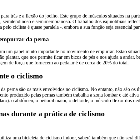
a para trás e a flexão do joelho. Este grupo de músculos situados na part
ral, semitendinoso e semimembranoso. O trabalho dos isquiotibiais refle
a pelo ciclista é quase paralela -, embora a sua função seja essencial p
e empurrar da perna
 um papel muito importante no movimento de empurrar. Estão situados n
ão plantar, que nos permite ficar em bicos de pés e nos ajuda a andar, 
agem de força que fornecem ao pedalar é de cerca de 20% do total.
te o ciclismo
ga da perna são os mais envolvidos no ciclismo. No entanto, não são os 
o produzido pelas pernas também trabalha a zona lombar e até ativa a
aro): o abdómen, o peitoral maior, o deltoide, o músculo flexor dos ded
s durante a prática de ciclismo
iliza uma bicicleta de ciclismo indoor, saberá também que não será di