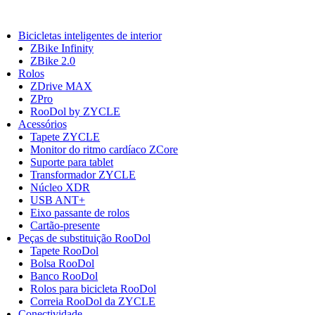
Bicicletas inteligentes de interior
ZBike Infinity
ZBike 2.0
Rolos
ZDrive MAX
ZPro
RooDol by ZYCLE
Acessórios
Tapete ZYCLE
Monitor do ritmo cardíaco ZCore
Suporte para tablet
Transformador ZYCLE
Núcleo XDR
USB ANT+
Eixo passante de rolos
Cartão-presente
Peças de substituição RooDol
Tapete RooDol
Bolsa RooDol
Banco RooDol
Rolos para bicicleta RooDol
Correia RooDol da ZYCLE
Conectividade