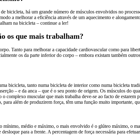
 de bicicleta, há um grande número de músculos envolvidos no process
de modo a melhorar a eficiência através de um aquecimento e alongament
lham na bicicleta – continue a ler!
são os que mais trabalham?
po. Tanto para melhorar a capacidade cardiovascular como para libertar
cialmente os da parte inferior do corpo – embora existam também outros
a bicicleta, tanto numa bicicleta de interior como numa bicicleta tradi
nserção – e da anca – que é o seu ponto de origem. Os músculos do quad
 são o complexo muscular que mais trabalha deve-se ao facto de estarem 
, para além de produzirem força, têm uma função muito importante, que 
eo mínimo, médio e máximo, o mais envolvido é o glúteo máximo, o mai
e desloque para a frente. A percentagem de força necessária para efetua