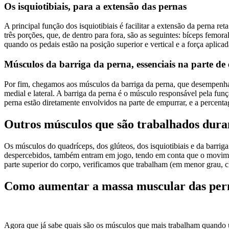
Os isquiotibiais, para a extensão das pernas
A principal função dos isquiotibiais é facilitar a extensão da perna ret
três porções, que, de dentro para fora, são as seguintes: bíceps femo
quando os pedais estão na posição superior e vertical e a força aplicad
Músculos da barriga da perna, essenciais na parte d
Por fim, chegamos aos músculos da barriga da perna, que desempenham
medial e lateral. A barriga da perna é o músculo responsável pela funç
perna estão diretamente envolvidos na parte de empurrar, e a percent
Outros músculos que são trabalhados duran
Os músculos do quadríceps, dos glúteos, dos isquiotibiais e da barri
despercebidos, também entram em jogo, tendo em conta que o moviment
parte superior do corpo, verificamos que trabalham (em menor grau, cl
Como aumentar a massa muscular das perna
Agora que já sabe quais são os músculos que mais trabalham quando ut