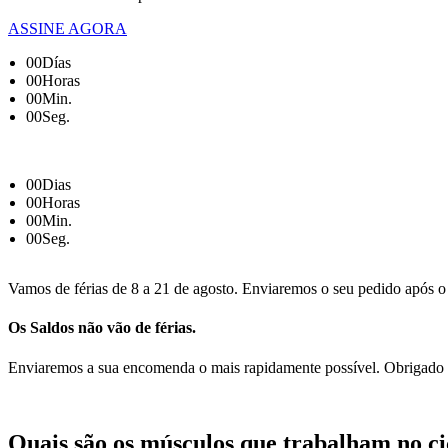
ASSINE AGORA
00
Días
00
Horas
00
Min.
00
Seg.
00
Dias
00
Horas
00
Min.
00
Seg.
Vamos de férias de 8 a 21 de agosto. Enviaremos o seu pedido após o 
Os Saldos não vão de férias.
Enviaremos a sua encomenda o mais rapidamente possível. Obrigado p
Quais são os músculos que trabalham no c