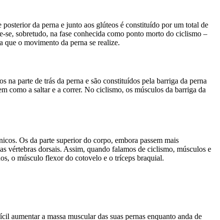
e posterior da perna e junto aos glúteos é constituído por um total de
cte-se, sobretudo, na fase conhecida como ponto morto do ciclismo –
ara que o movimento da perna se realize.
a parte de trás da perna e são constituídos pela barriga da perna
bem como a saltar e a correr. No ciclismo, os músculos da barriga da
únicos. Os da parte superior do corpo, embora passem mais
s vértebras dorsais. Assim, quando falamos de ciclismo, músculos e
os, o músculo flexor do cotovelo e o tríceps braquial.
fícil aumentar a massa muscular das suas pernas enquanto anda de