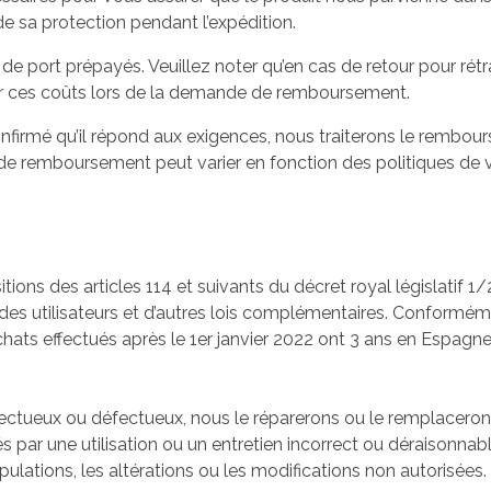
e sa protection pendant l’expédition.
 de port prépayés. Veuillez noter qu’en cas de retour pour rétra
umer ces coûts lors de la demande de remboursement.
 confirmé qu’il répond aux exigences, nous traiterons le re
élai de remboursement peut varier en fonction des politiques 
ons des articles 114 et suivants du décret royal législatif 1
s utilisateurs et d’autres lois complémentaires. Conformément
achats effectués après le 1er janvier 2022 ont 3 ans en Espag
éfectueux ou défectueux, nous le réparerons ou le remplaceron
r une utilisation ou un entretien incorrect ou déraisonnable, 
ulations, les altérations ou les modifications non autorisées.