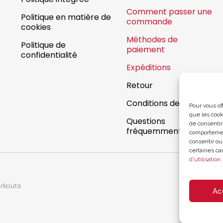
Comment passer une
Politique en matière de
commande
cookies
Méthodes de
Politique de
paiement
confidentialité
Expéditions
Retour
Conditions de garantie
Pour vous of
que les cook
Questions
de consentir
fréquemment posées
comportement
consentir ou
certaines car
d'utilisation
.
rkouts
Ac