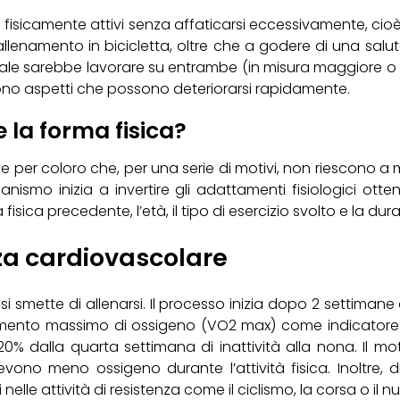
 fisicamente attivi senza affaticarsi eccessivamente, cioè c
allenamento in bicicletta, oltre che a godere di una salute
deale sarebbe lavorare su entrambe (in misura maggiore o m
 sono aspetti che possono deteriorarsi rapidamente.
 la forma fisica?
 per coloro che, per una serie di motivi, non riescono 
anismo inizia a invertire gli adattamenti fisiologici otte
isica precedente, l’età, il tipo di esercizio svolto e la durat
nza cardiovascolare
i smette di allenarsi. Il processo inizia dopo 2 settimane 
orbimento massimo di ossigeno (VO2 max) come indicatore
0% dalla quarta settimana di inattività alla nona. Il mo
vono meno ossigeno durante l’attività fisica. Inoltre, d
nelle attività di resistenza come il ciclismo, la corsa o il n