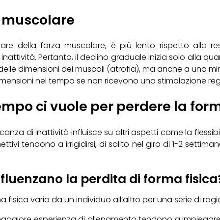
za muscolare
lare della forza muscolare, è più lento rispetto alla re
nattività. Pertanto, il declino graduale inizia solo alla qua
elle dimensioni dei muscoli (atrofia), ma anche a una min
 dimensioni nel tempo se non ricevono una stimolazione reg
tempo ci vuole per perdere la form
za di inattività influisce su altri aspetti come la flessib
tivi tendono a irrigidirsi, di solito nel giro di 1-2 settiman
influenzano la perdita di forma fisica
isica varia da un individuo all’altro per una serie di ragion
maggiore esperienza di allenamento tendono a impiegare 