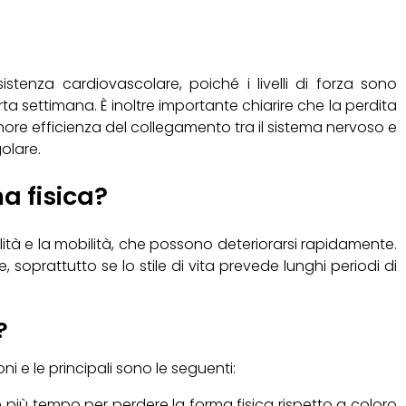
sistenza cardiovascolare, poiché i livelli di forza sono
rta settimana. È inoltre importante chiarire che la perdita
ore efficienza del collegamento tra il sistema nervoso e
olare.
a fisica?
ilità e la mobilità, che possono deteriorarsi rapidamente.
e, soprattutto se lo stile di vita prevede lunghi periodi di
?
i e le principali sono le seguenti:
più tempo per perdere la forma fisica rispetto a coloro