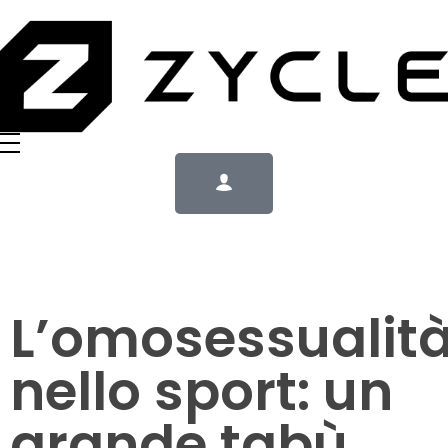
L’omosessualit
nello sport: un
grande tabù