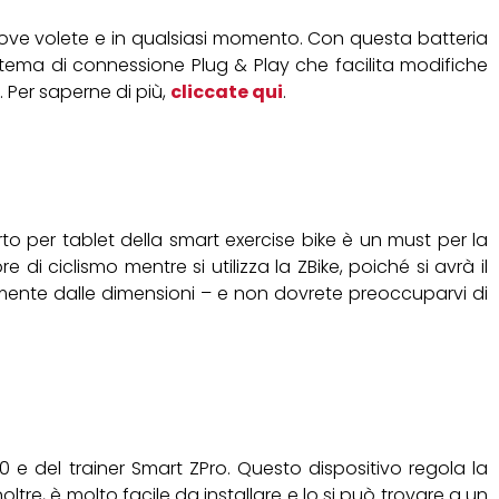
i dove volete e in qualsiasi momento. Con questa batteria
istema di connessione Plug & Play che facilita modifiche
. Per saperne di più,
cliccate qui
.
porto per tablet della smart exercise bike è un must per la
i ciclismo mentre si utilizza la ZBike, poiché si avrà il
emente dalle dimensioni – e non dovrete preoccuparvi di
.0 e del trainer Smart ZPro. Questo dispositivo regola la
noltre, è molto facile da installare e lo si può trovare a un