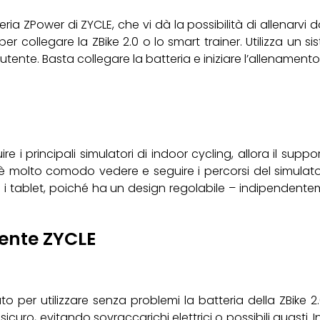
ria ZPower di ZYCLE, che vi dà la possibilità di allenarv
 collegare la ZBike 2.0 o lo smart trainer. Utilizza un s
’utente. Basta collegare la batteria e iniziare l’allenamento
uire i principali simulatori di indoor cycling, allora il sup
 molto comodo vedere e seguire i percorsi del simulatore d
ti i tablet, poiché ha un design regolabile – indipendent
gente ZYCLE
to per utilizzare senza problemi la batteria della ZBike 2
 sicuro, evitando sovraccarichi elettrici o possibili guasti. I