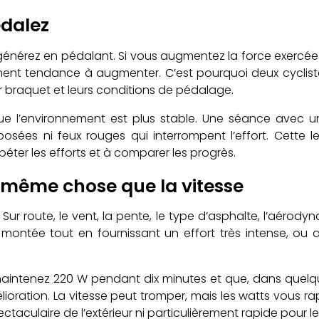
édalez
énérez en pédalant. Si vous augmentez la force exercée
ment tendance à augmenter. C’est pourquoi deux cyclist
eur braquet et leurs conditions de pédalage.
que l’environnement est plus stable. Une séance avec u
ées ni feux rouges qui interrompent l’effort. Cette lec
péter les efforts et à comparer les progrès.
a même chose que la vitesse
Sur route, le vent, la pente, le type d’asphalte, l’aéro
 montée tout en fournissant un effort très intense, ou
us maintenez 220 W pendant dix minutes et que, dans que
’amélioration. La vitesse peut tromper, mais les watts v
aculaire de l’extérieur ni particulièrement rapide pour 