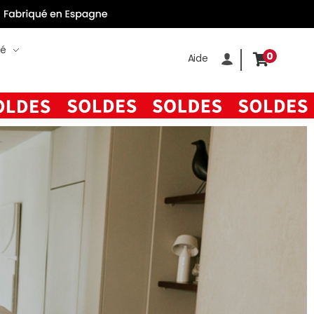
té
0
Aide