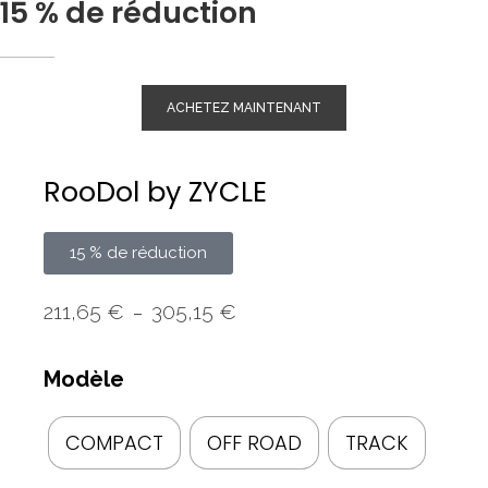
15 % de réduction
ACHETEZ MAINTENANT
RooDol by ZYCLE
15 % de réduction
211,65
€
305,15
€
–
Modèle
COMPACT
OFF ROAD
TRACK