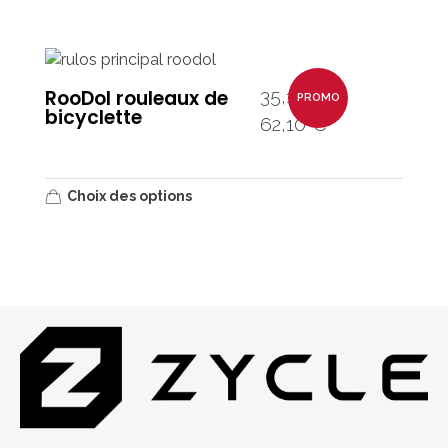
35,10
€
RooDol rouleaux de
–
PROMO
bicyclette
62,10
€
Choix des options