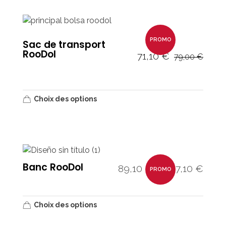
PROMO
Sac de transport
RooDol
71,10
€
79,00
€
Choix des options
Banc RooDol
89,10
€
107,10
€
–
PROMO
Choix des options