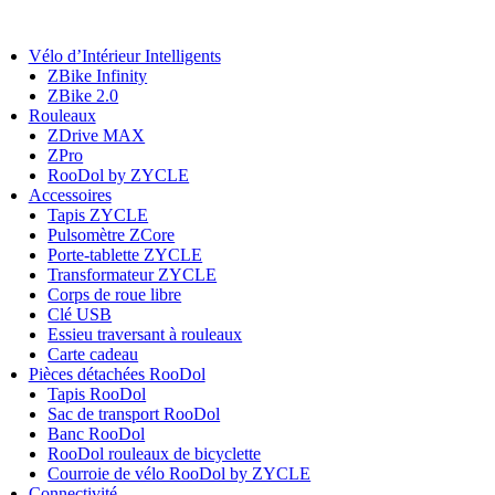
Vélo d’Intérieur Intelligents
ZBike Infinity
ZBike 2.0
Rouleaux
ZDrive MAX
ZPro
RooDol by ZYCLE
Accessoires
Tapis ZYCLE
Pulsomètre ZCore
Porte-tablette ZYCLE
Transformateur ZYCLE
Corps de roue libre
Clé USB
Essieu traversant à rouleaux
Carte cadeau
Pièces détachées RooDol
Tapis RooDol
Sac de transport RooDol
Banc RooDol
RooDol rouleaux de bicyclette
Courroie de vélo RooDol by ZYCLE
Connectivité