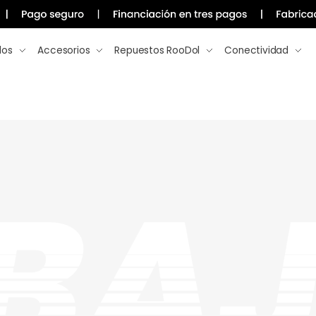
los
Accesorios
Repuestos RooDol
Conectividad