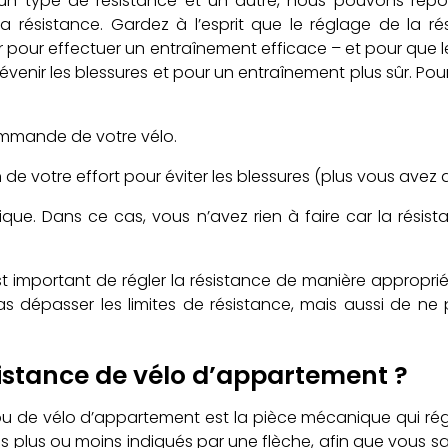
 un type de résistance et un autre, nous pouvons répo
résistance. Gardez à l’esprit que le réglage de la rés
urnir pour effectuer un entraînement efficace – et pour que l
révenir les blessures et pour un entraînement plus sûr. Pou
ommande de votre vélo.
 votre effort pour éviter les blessures (plus vous avez de 
tique. Dans ce cas, vous n’avez rien à faire car la ré
 il est important de régler la résistance de manière approp
pas dépasser les limites de résistance, mais aussi de ne 
istance de vélo d’appartement ?
u de vélo d’appartement est la pièce mécanique qui régule
plus ou moins indiqués par une flèche, afin que vous sa