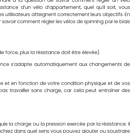
ndre à la question de savoir comment régler un vélo
istance d’un vélo d’appartement, quel qu’il soit, vous
es utilisateurs atteignent correctement leurs objectifs. En
r savoir comment régler les vélos de spinning par le biais
force, plus la résistance doit être élevée).
sistance s’adapte automatiquement aux changements de
riée et en fonction de votre condition physique et de vos
pas travailler sans charge, car cela peut entraîner des
 la charge ou la pression exercée par la résistance. Il
chiez dans quel sens vous pouvez ajouter ou soustraire