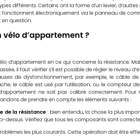
types différents. Certains ont la forme d’un levier, d’autr
r ils fonctionnent électroniquement via le panneau de 
 en question.
n vélo d’appartement ?
vélo d’appartement en ce qui concerne la résistance. Mai
ée, il faut vérifier s’il est possible de régler le niveau d’e
urs causes de dysfonctionnement, par exemple, le câble 
lâche, le câble est usé par l’utilisation, ou le compteu
o d’appartement ne soit pas calibré correctement. Pou
andons de prendre en compte les éléments suivants :
ce de la résistance
: bien entendu, la chose la plus import
 ci-dessus. Vérifiez que tous les composants sont correc
es problèmes les plus courants. Cette opération doit être 