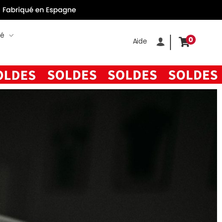
té
0
Aide