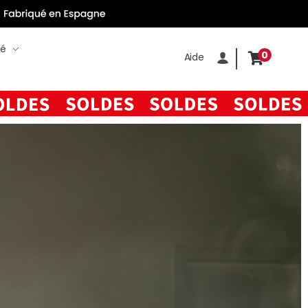
té
0
Aide