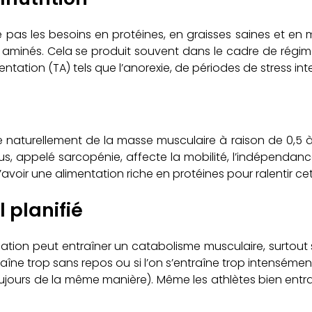
re pas les besoins en protéines, en graisses saines et e
 aminés. Cela se produit souvent dans le cadre de régimes
entation (TA) tels que l’anorexie, de périodes de stress in
naturellement de la masse musculaire à raison de 0,5 à 
 appelé sarcopénie, affecte la mobilité, l’indépendance ph
d’avoir une alimentation riche en protéines pour ralentir ce
 planifié
on peut entraîner un catabolisme musculaire, surtout si 
traîne trop sans repos ou si l’on s’entraîne trop intensém
 toujours de la même manière). Même les athlètes bien entr