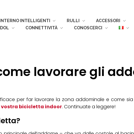
 INTERNO INTELLIGENTI
RULLI
ACCESSORI
ODOL
CONNETTIVITÀ
CONOSCERCI
ome lavorare gli add
fficace per far lavorare la zona addominale e come sia po
a
vostra bicicletta indoor
. Continuate a leggere!
letta?
rincipale dell’addome – che va dalle costole al bacino e