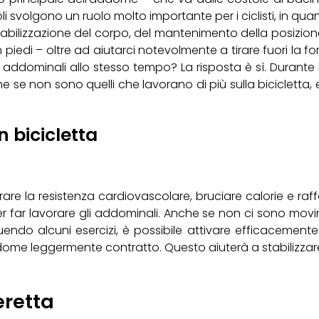
oli svolgono un ruolo molto importante per i ciclisti, in qu
stabilizzazione del corpo, del mantenimento della posizion
iedi – oltre ad aiutarci notevolmente a tirare fuori la for
li addominali allo stesso tempo? La risposta è sì. Durante 
 se non sono quelli che lavorano di più sulla bicicletta
 bicicletta
are la resistenza cardiovascolare, bruciare calorie e raffo
 far lavorare gli addominali. Anche se non ci sono movim
do alcuni esercizi, è possibile attivare efficacemente
l’addome leggermente contratto. Questo aiuterà a stabilizz
eretta