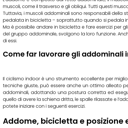
muscoli, come il trasverso e gli obliqui. Tutti questi musc
Tuttavia, i muscoli addominali sono responsabili della 
pedalata in bicicletta – soprattutto quando si pedala in p
Ma è possibile andare in bicicletta e fare esercizi per g
del gruppo addominale, svolgono la loro funzione. Anche
di essi.
Come far lavorare gli addominali in
Il ciclismo indoor è uno strumento eccellente per miglior
tecniche giuste, può essere anche un ottimo alleato per
addominali, adottando una postura corretta ed eseguen
quello di avere la schiena dritta, le spalle rilassate e 
potete iniziare con i seguenti esercizi.
Addome, bicicletta e posizione 