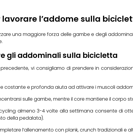
 lavorare l’addome sulla bicicle
zare una maggiore forza delle gambe e degli addominali per
e.
e gli addominali sulla bicicletta
ecedente, vi consigliamo di prendere in considerazione 
e costante e profonda aiuta ad attivare i muscoli addomin
centrarsi sulle gambe, mentre il core mantiene il corpo sta
r cycling almeno 3-4 volte alla settimana consente di otte
nto della pedalata).
mpletare l’allenamento con plank, crunch tradizionali e altri e