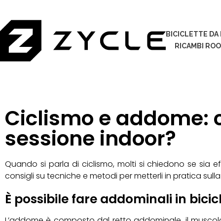
BICICLETTE DA
RICAMBI RO
Ciclismo e addome: c
sessione indoor?
Quando si parla di ciclismo, molti si chiedono se sia e
consigli su tecniche e metodi per metterli in pratica sull
È possibile fare addominali in bicic
L’addome è composto dal retto addominale, il muscolo p