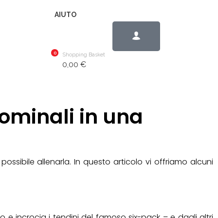
AIUTO
0
Shopping Basket
0,00
€
ominali in una
ssibile allenarla. In questo articolo vi offriamo alcuni
 incrocia i tendini del famoso six-pack – e dagli altri