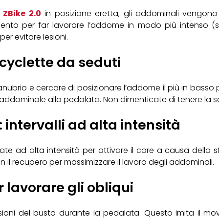
t
ZBike 2.0
in posizione eretta, gli addominali vengono 
nto per far lavorare l’addome in modo più intenso (si o
er evitare lesioni.
cyclette da seduti
nubrio e cercare di posizionare l’addome il più in basso pos
addominale alla pedalata. Non dimenticate di tenere la sch
 intervalli ad alta intensità
ate ad alta intensità per attivare il core a causa dello
on il recupero per massimizzare il lavoro degli addominali.
lavorare gli obliqui
torsioni del busto durante la pedalata. Questo imita il 