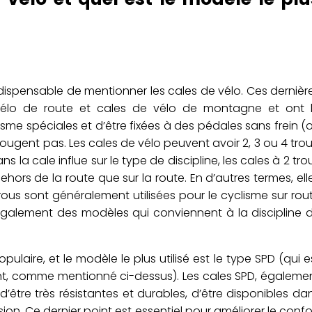
indispensable de mentionner les cales de vélo. Ces dernièr
vélo de route et cales de vélo de montagne et ont 
sme spéciales et d’être fixées à des pédales sans frein (
bougent pas. Les cales de vélo peuvent avoir 2, 3 ou 4 trou
la cale influe sur le type de discipline, les cales à 2 tro
ehors de la route que sur la route. En d’autres termes, ell
trous sont généralement utilisées pour le cyclisme sur rou
e également des modèles qui conviennent à la discipline 
ulaire, et le modèle le plus utilisé est le type SPD (qui e
ent, comme mentionné ci-dessus). Les cales SPD, égaleme
tre très résistantes et durables, d’être disponibles da
n. Ce dernier point est essentiel pour améliorer le confo