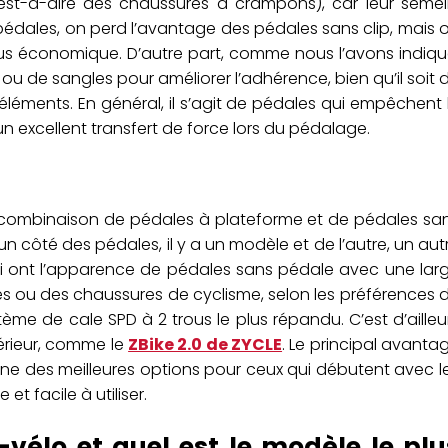
’est-à-dire des chaussures à crampons), car leur semel
pédales, on perd l’avantage des pédales sans clip, mais 
us économique. D’autre part, comme nous l’avons indiqu
 ou de sangles pour améliorer l’adhérence, bien qu’il soit 
léments. En général, il s’agit de pédales qui empêchent 
 un excellent transfert de force lors du pédalage.
’une combinaison de pédales à plateforme et de pédales sa
n côté des pédales, il y a un modèle et de l’autre, un aut
qui ont l’apparence de pédales sans pédale avec une lar
es ou des chaussures de cyclisme, selon les préférences 
ème de cale SPD à 2 trous le plus répandu. C’est d’ailleu
térieur, comme le
ZBike 2.0 de ZYCLE
. Le principal avanta
une des meilleures options pour ceux qui débutent avec l
t facile à utiliser.
-vélo et quel est le modèle le plu