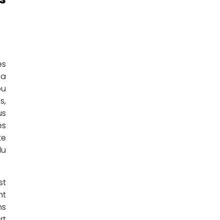
es
la
ou
s,
us
es
te
du
st
nt
ns
rt