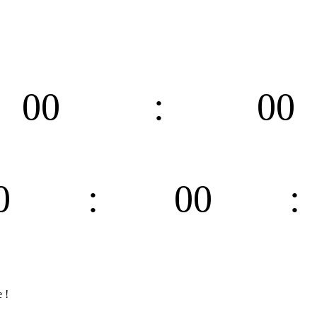
00
00
Horas
Min.
0
00
es
Min.
 !