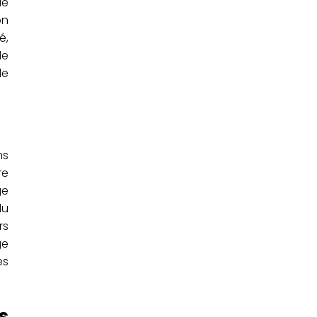
le
on
é,
de
le
ns
re
ge
du
rs
ge
es
s