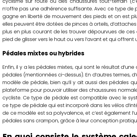
cyclisme sur route ou des chaussures tout-terrain (c
n’offre pas une adhérence suffisante. Avec ce type de 
gagne en liberté de mouvement des pieds et on est pl
elles peuvent être dotées de pinces à orteils, d’attaches
plus en plus courant de les trouver dépourvues de ces é
pied de glisser vers le haut ou vers l’avant et qui offrent
Pédales mixtes ou hybrides
Enfin, il y a les pédales mixtes, qui sont le résultat d
pédales (mentionnées ci-dessus). En d’autres termes, d’u
modèle de pédale, bien qu’il y ait aussi des pédales 
plateforme pour pouvoir utiliser des chaussures normal
cycliste. Ce type de pédale est compatible avec le syst
ce type de pédale qui est incorporé dans les vélos d’in
de ce modèle est sa polyvalence, et c’est également l’
pédales sans crampon, grâce à leur conception pratique e
En quoi consiste le système cale