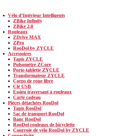
Vélo d’Intérieur Intelligents
ZBike Infinity
ZBike 2.0
Rouleaux
ZDrive MAX
ZPro
RooDol by ZYCLE
Accessoires
Tapis ZYCLE
Pulsomètre ZCore
Porte-tablette ZYCLE
Transformateur ZYCLE
Corps de roue libre
Clé USB
Essieu traversant à rouleaux
Carte cadeau
Pièces détachées RooDol
Tapis RooDol
Sac de transport RooDol
Banc RooDol
RooDol rouleaux de bicyclette
Courroie de vélo RooDol by ZYCLE
Connectivité