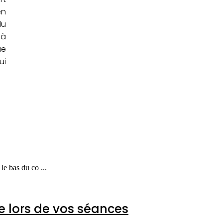
en
du
 à
ue
ui
le bas du co ...
e lors de vos séances