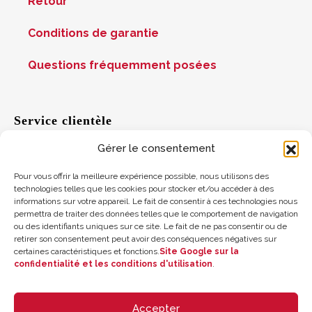
Retour
Conditions de garantie
Questions fréquemment posées
Service clientèle
Gérer le consentement
Aide
Pour vous offrir la meilleure expérience possible, nous utilisons des
technologies telles que les cookies pour stocker et/ou accéder à des
informations sur votre appareil. Le fait de consentir à ces technologies nous
Suggestions
permettra de traiter des données telles que le comportement de navigation
ou des identifiants uniques sur ce site. Le fait de ne pas consentir ou de
Où nous trouver
retirer son consentement peut avoir des conséquences négatives sur
certaines caractéristiques et fonctions.
Site Google sur la
confidentialité et les conditions d'utilisation
.
Solde de la carte cadeau
Accepter