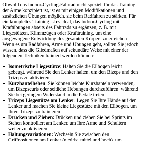
Obwohl das Indoor-Cycling-Fahrrad nicht speziell für das Training
der Arme konzipiert ist, ist es mit einigen Modifikationen und
zusätzlichen Übungen möglich, sie beim Radfahren zu stärken. Für
ein komplettes Training ist es ideal, das Indoor-Cycling mit
Kraftübungen abseits des Fahrrads zu ergänzen, z. B. mit
Liegestützen, Klimmzügen oder Krafttraining, um eine
ausgewogene Entwicklung des gesamten Körpers zu erreichen.
Wenn es um Radfahren, Arme und Übungen geht, sollten Sie jedoch
wissen, dass die Gliedmaßen auf sekundäre Weise mit einer der
folgenden Techniken trainiert werden können:
Isometrische Liegestütze
: Halten Sie die Ellbogen leicht
gebeugt, während Sie den Lenker halten, um den Bizeps und den
Trizeps zu aktivieren.
Kurzhantelheben
: Sie können leichte Kurzhanteln verwenden,
um Bizepscurls oder seitliche Hebungen durchzuführen, während
Sie bei geringem Widerstand in die Pedale treten.
Trizeps-Liegestütze am Lenker
: Legen Sie Ihre Hände auf den
Lenker und machen Sie kleine Liegestütze mit den Ellbogen, um
Ihren Trizeps zu trainieren.
Drücken und Ziehen
: Drücken und ziehen Sie bei Sprints im
Stehen kontrolliert am Lenker, um Ihre Arme und Schultern
weiter zu aktivieren.
Haltungsvariationen
: Wechseln Sie zwischen den
Griffpositionen am Lenker (niedrig, mittel und hoch), um