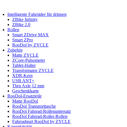
Intelligente Fahrräder für drinnen
ZBike Infinity
ZBike 2.0
Rollen
Smart ZDrive MAX
Smart ZPro
RooDol by ZYCLE
Zubehör
Matte ZYCLE
ZCore-Pulsometer
Tablet-Halter
Transformator ZYCLE
XDR-Kern
USB ANT+
Thru Axle 12 mm
Geschenkkarte
RooDol-Ersatzteile
Matte RooDol
RooDol Transporttasche
RooDol Fahrrad-Rollenuntersatz
RooDol Fahrrad-Roller-Rollen
Fahrradgurt RooDol by ZYCLE
Konnektivität