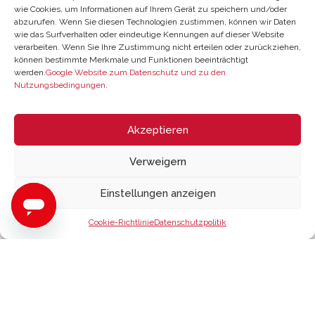
wie Cookies, um Informationen auf Ihrem Gerät zu speichern und/oder
abzurufen. Wenn Sie diesen Technologien zustimmen, können wir Daten
wie das Surfverhalten oder eindeutige Kennungen auf dieser Website
Unser Kundenservice
verarbeiten. Wenn Sie Ihre Zustimmung nicht erteilen oder zurückziehen,
können bestimmte Merkmale und Funktionen beeinträchtigt
werden.
Google Website zum Datenschutz und zu den
Nutzungsbedingungen
.
Hilfe
Vorschläge
Akzeptieren
Wo Sie uns finden
Verweigern
Saldo der Geschenkkarte
Einstellungen anzeigen
Cookie-Richtlinie
Datenschutzpolitik
Fahrradgurt RooDol by
16,20
€
ZYCLE
18,00
€
In den Warenkorb legen