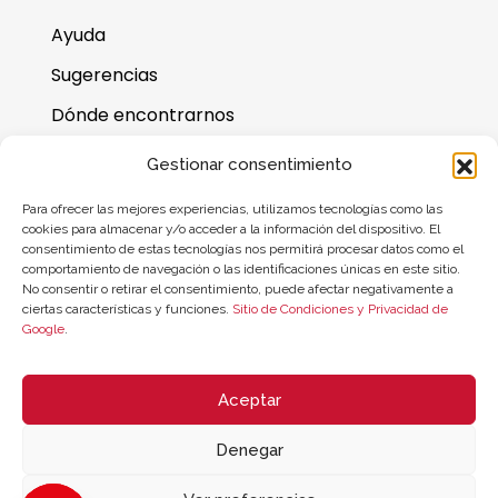
Ayuda
Sugerencias
Dónde encontrarnos
Preguntas frecuentes
Gestionar consentimiento
Saldo de la tarjeta regalo
Para ofrecer las mejores experiencias, utilizamos tecnologías como las
cookies para almacenar y/o acceder a la información del dispositivo. El
consentimiento de estas tecnologías nos permitirá procesar datos como el
comportamiento de navegación o las identificaciones únicas en este sitio.
No consentir o retirar el consentimiento, puede afectar negativamente a
ciertas características y funciones.
Sitio de Condiciones y Privacidad de
Google
.
Aceptar
Denegar
© 2026 ZYCLE OFFICIAL | The Latest Technology for your Workouts
Todos los derechos reservados