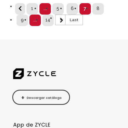
1
...
5
6
7
8
9
...
14
Last
Descargar catálogo
App de ZYCLE