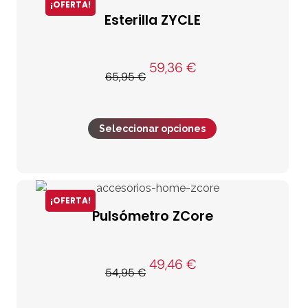
¡OFERTA!
Esterilla ZYCLE
59,36
€
65,95
€
Seleccionar opciones
¡OFERTA!
Pulsómetro ZCore
49,46
€
54,95
€