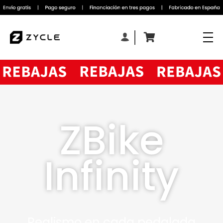
ZBike
Infinity
Realismo en cada pedalada