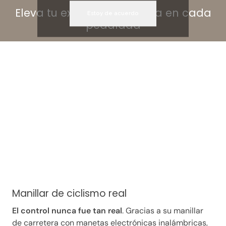
Eleva tu experiencia ciclista en cada
Estoy de acuerdo
pedalada
Manillar de ciclismo real
El control nunca fue tan real
. Gracias a su manillar
de carretera con manetas electrónicas inalámbricas,