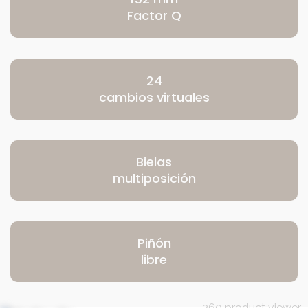
Factor Q
24
cambios virtuales
Bielas
multiposición
Piñón
libre
360 product viewer