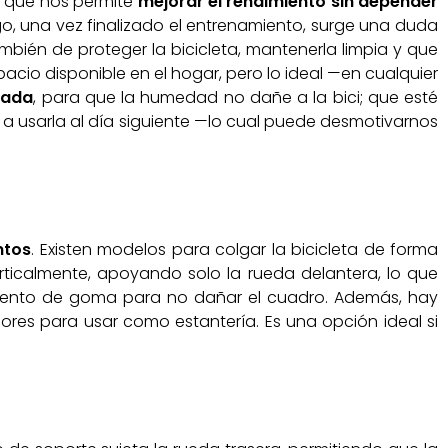
a que nos permite
mejorar el rendimiento sin depender
o, una vez finalizado el entrenamiento, surge una duda
bién de proteger la bicicleta, mantenerla limpia y que
cio disponible en el hogar, pero lo ideal —en cualquier
lada
, para que la humedad no dañe a la bici; que esté
 a usarla al día siguiente —lo cual puede desmotivarnos
ntos
. Existen modelos para colgar la bicicleta de forma
erticalmente, apoyando solo la rueda delantera, lo que
timiento de goma para no dañar el cuadro. Además, hay
ores para usar como estantería. Es una opción ideal si