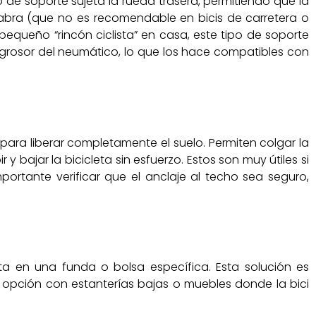
ipo de soporte sujeta la rueda trasera, permitiendo que la
cabra (que no es recomendable en bicis de carretera o
pequeño “rincón ciclista” en casa, este tipo de soporte
l grosor del neumático, lo que los hace compatibles con
ara liberar completamente el suelo. Permiten colgar la
y bajar la bicicleta sin esfuerzo. Estos son muy útiles si
portante verificar que el anclaje al techo sea seguro,
ta en una funda o bolsa específica. Esta solución es
opción con estanterías bajas o muebles donde la bici