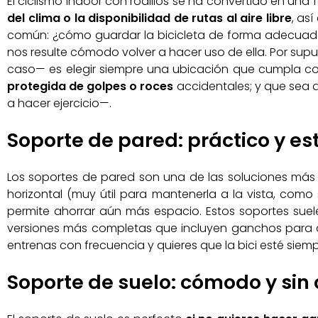
El ciclismo indoor con rodillos se ha convertido en un
del clima o la disponibilidad de rutas al aire libre
, as
común: ¿cómo guardar la bicicleta de forma adecuada y
nos resulte cómodo volver a hacer uso de ella. Por sup
caso— es elegir siempre una ubicación que cumpla con 
protegida de golpes o roces
accidentales; y que sea 
a hacer ejercicio—.
Soporte de pared: práctico y es
Los soportes de pared son una de las soluciones más 
horizontal (muy útil para mantenerla a la vista, como
permite ahorrar aún más espacio. Estos soportes suel
versiones más completas que incluyen ganchos para cas
entrenas con frecuencia y quieres que la bici esté siemp
Soporte de suelo: cómodo y sin