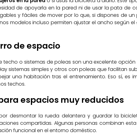
ujeros en la pared
o si usas la bicicleta a diario. Este t
ecesidad de apoyarla en la pared ni de usar la pata de 
gables y fáciles de mover por lo que, si dispones de un 
Algunos modelos incluso permiten ajustar el ancho según e
rro de espacio
e techo o sistemas de poleas son una excelente opción p
y sistemas simples y otros con poleas que facilitan subir 
ejar una habitación tras el entrenamiento. Eso sí, es im
sos techos.
 para espacios muy reducidos
por desmontar la rueda delantera y guardar la bicicle
aciones compartidas. Algunas personas combinan esta 
ción funcional en el entorno doméstico.