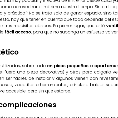
a forma muy popular y efectiva de entrenar desde casa y
í como aprovechar al máximo nuestro tiempo. Sin embarg
 práctica? No se trata solo de ganar espacio, sino tam
uesto, hay que tener en cuenta que todo depende del espa
tres requisitos básicos. En primer lugar, que esté
venti
de
fácil acceso
, para que no suponga un esfuerzo volver
tético
utilizadas, sobre todo
en pisos pequeños o apartame
 si fuera una pieza decorativa) y otros para colgarla v
en ser fáciles de instalar y algunos vienen con reves
co, zapatillas o herramientas, o incluso baldas superi
re accesible, pero sin que estorbe.
 complicaciones