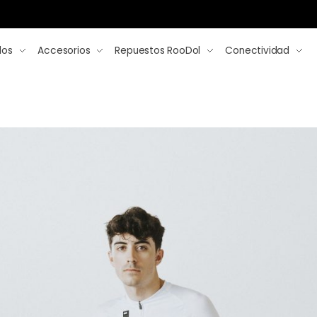
los
Accesorios
Repuestos RooDol
Conectividad