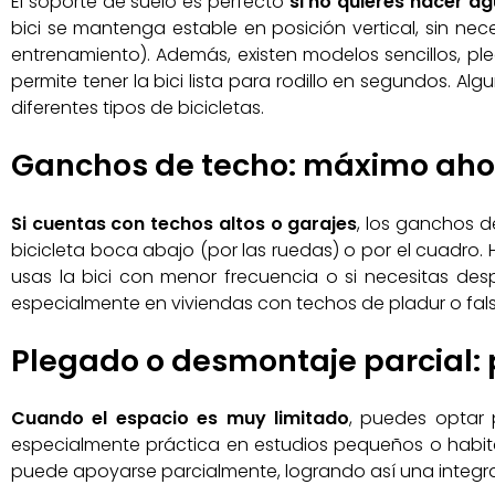
El soporte de suelo es perfecto
si no quieres hacer ag
bici se mantenga estable en posición vertical, sin n
entrenamiento). Además, existen modelos sencillos, ple
permite tener la bici lista para rodillo en segundos. 
diferentes tipos de bicicletas.
Ganchos de techo: máximo aho
Si cuentas con techos altos o garajes
, los ganchos d
bicicleta boca abajo (por las ruedas) o por el cuadro. Ha
usas la bici con menor frecuencia o si necesitas desp
especialmente en viviendas con techos de pladur o fal
Plegado o desmontaje parcial:
Cuando el espacio es muy limitado
, puedes optar 
especialmente práctica en estudios pequeños o habit
puede apoyarse parcialmente, logrando así una integra