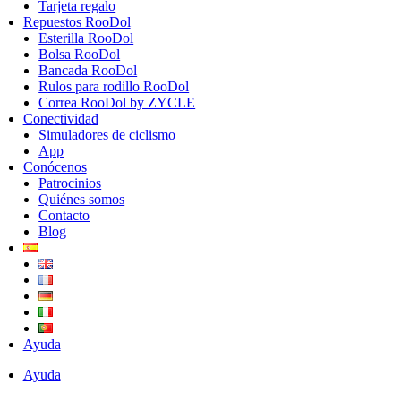
Tarjeta regalo
Repuestos RooDol
Esterilla RooDol
Bolsa RooDol
Bancada RooDol
Rulos para rodillo RooDol
Correa RooDol by ZYCLE
Conectividad
Simuladores de ciclismo
App
Conócenos
Patrocinios
Quiénes somos
Contacto
Blog
Ayuda
Ayuda