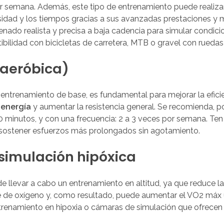
or semana. Además, este tipo de entrenamiento puede realizar
ensidad y los tiempos gracias a sus avanzadas prestaciones y 
enado realista y precisa a baja cadencia para simular condic
ibilidad con bicicletas de carretera, MTB o gravel con ruedas
 aeróbica)
o entrenamiento de base, es fundamental para mejorar la efic
 energía
y aumentar la resistencia general. Se recomienda, p
0 minutos, y con una frecuencia: 2 a 3 veces por semana. T
a sostener esfuerzos más prolongados sin agotamiento.
 simulación hipóxica
ta de llevar a cabo un entrenamiento en altitud, ya que reduce 
e de oxígeno y, como resultado, puede aumentar el VO2 máx un
renamiento en hipoxia o cámaras de simulación que ofrecen r