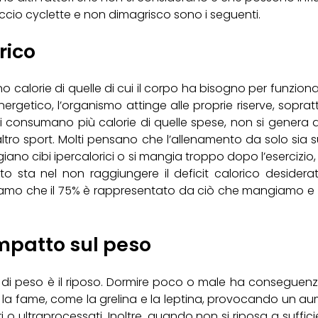
accio cyclette e non dimagrisco sono i seguenti.
rico
 calorie di quelle di cui il corpo ha bisogno per funzionar
energetico, l’organismo attinge alle proprie riserve, sop
a si consumano più calorie di quelle spese, non si genera 
si altro sport. Molti pensano che l’allenamento da solo sia 
iano cibi ipercalorici o si mangia troppo dopo l’esercizio, 
to sta nel non raggiungere il deficit calorico desiderat
riamo che il 75% è rappresentato da ciò che mangiamo e il 
impatto sul peso
a di peso è il riposo. Dormire poco o male ha conseguenze
 la fame, come la grelina e la leptina, provocando un a
eri o ultraprocessati. Inoltre, quando non si riposa a suffi