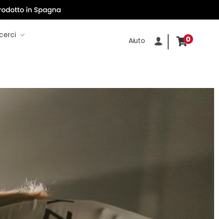
cerci
0
Aiuto