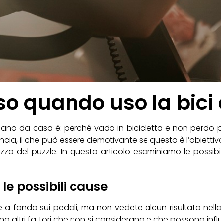
o quando uso la bici 
enano da casa è: perché vado in bicicletta e non perdo
ncia, il che può essere demotivante se questo è l’obiettiv
ezzo del puzzle. In questo articolo esaminiamo le possib
le possibili cause
a fondo sui pedali, ma non vedete alcun risultato nella
no altri fattori che non si considerano e che possono influi