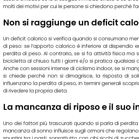
molti dei motivi per cui le persone si chiedono perché f
Non si raggiunge un deficit calo
Un deficit calorico si verifica quando si consumano meno
di peso: se l’apporto calorico è inferiore al dispendio 
perdita di peso. Al contrario, se si fa attività fisica m
bicicletta al chiuso tutti i giorni e/o si pratica qualsia
Anche con sessioni intense di ciclismo indoor, se si mang
si chiede perché non si dimagrisce, la risposta di soli
influenzano la perdita di peso, in termini generali scop
di rivedere la propria dieta.
La mancanza di riposo e il suo 
Uno dei fattori più trascurati quando si parla di perdit
mancanza di sonno influisce sugli ormoni che regolano
spuntini tra i pasti, soprattutto con cibi ricchi di zucch