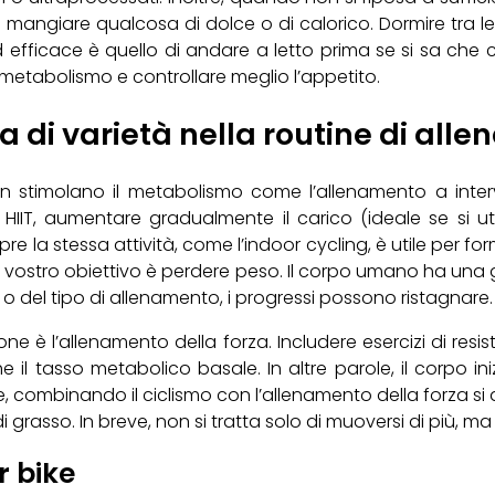
mangiare qualcosa di dolce o di calorico. Dormire tra l
ficace è quello di andare a letto prima se si sa che ci s
metabolismo e controllare meglio l’appetito.
 di varietà nella routine di all
on stimolano il metabolismo come l’allenamento a interva
i HIIT, aumentare gradualmente il carico (ideale se si u
mpre la stessa attività, come l’indoor cycling, è utile per f
e il vostro obiettivo è perdere peso. Il corpo umano ha u
 o del tipo di allenamento, i progressi possono ristagnare.
e è l’allenamento della forza. Includere esercizi di resi
 tasso metabolico basale. In altre parole, il corpo ini
, combinando il ciclismo con l’allenamento della forza si a
 di grasso. In breve, non si tratta solo di muoversi di più,
r bike