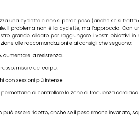
izza una cyclette e non si perde peso (anche se si tratta d
ale. Il problema non è la cyclette, ma l’approccio. Con 
l vostro grande alleato per raggiungere i vostri obiettivi 
nzione alle raccomandazioni e ai consigli che seguono:
re, aumentare la resistenza…
grasso, misure del corpo.
i con sessioni più intense.
vi permettano di controllare le zone di frequenza cardiac
eo può essere ridotto, anche se il peso rimane invariato,