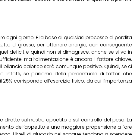
e ogni giorno. È la base di qualsiasi processo di perdita
rattutto di grasso, per ottenere energia, con conseguente
quel deficit e quindi non si dimagrisce, anche se si va in
sufficiente, ma l’alimentazione è ancora il fattore chiave.
il bilancio calorico sarà comunque positivo. Quindi, se ci
o. Infatti, se parliamo della percentuale di fattori che
25% corrisponde all’esercizio fisico, da cui l’importanza
 dirette sul nostro appetito e sul controllo del peso. La
umento dell’appetito e una maggiore propensione a fare
cienza, i livelli di glucosio nel sangue tendono a scendere