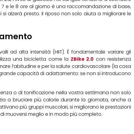
e 7 e le 8 ore al giorno è una raccomandazione di base,
i alzerà presto. Il riposo non solo aiuta a migliorare le
enamento
lli ad alta intensità (HIIT). È fondamentale variare gli
tilizza una bicicletta come la
ZBike 2.0
con resistenza
ormare l’abitudine e per la salute cardiovascolare (la cosa
na grande capacità di adattamento: se non si introducono
stenza o di tonificazione nella vostra settimana non solo
zia a bruciare più calorie durante la giornata, anche a
ttivano più gruppi muscolari, si migliorano le prestazioni
 ma di muoversi meglio e in modo più completo.