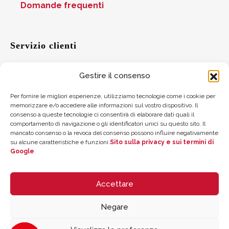
Domande frequenti
Servizio clienti
Gestire il consenso
Aiuto
Per fornire le migliori esperienze, utilizziamo tecnologie come i cookie per
memorizzare e/o accedere alle informazioni sul vostro dispositivo. Il
Suggerimenti
consenso a queste tecnologie ci consentirà di elaborare dati quali il
comportamento di navigazione o gli identificatori unici su questo sito. Il
Dove trovarci
mancato consenso o la revoca del consenso possono influire negativamente
su alcune caratteristiche e funzioni.
Sito sulla privacy e sui termini di
Google
.
Saldo della carta regalo
Accettare
Negare