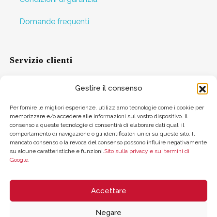
Domande frequenti
Servizio clienti
Gestire il consenso
Aiuto
Per fornire le migliori esperienze, utilizziamo tecnologie come i cookie per
memorizzare e/o accedere alle informazioni sul vostro dispositivo. Il
Suggerimenti
consenso a queste tecnologie ci consentirà di elaborare dati quali il
comportamento di navigazione o gli identificatori unici su questo sito. Il
Dove trovarci
mancato consenso o la revoca del consenso possono influire negativamente
su alcune caratteristiche e funzioni.
Sito sulla privacy e sui termini di
Google
.
Saldo della carta regalo
Accettare
Negare