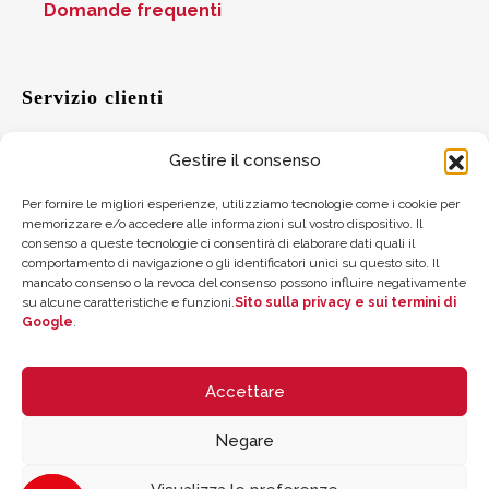
Domande frequenti
Servizio clienti
Gestire il consenso
Aiuto
Per fornire le migliori esperienze, utilizziamo tecnologie come i cookie per
memorizzare e/o accedere alle informazioni sul vostro dispositivo. Il
Suggerimenti
consenso a queste tecnologie ci consentirà di elaborare dati quali il
comportamento di navigazione o gli identificatori unici su questo sito. Il
Dove trovarci
mancato consenso o la revoca del consenso possono influire negativamente
su alcune caratteristiche e funzioni.
Sito sulla privacy e sui termini di
Google
.
Saldo della carta regalo
Accettare
Negare