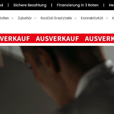
Rollen
Zubehör
RooDol-Ersatzteile
Konnektivität