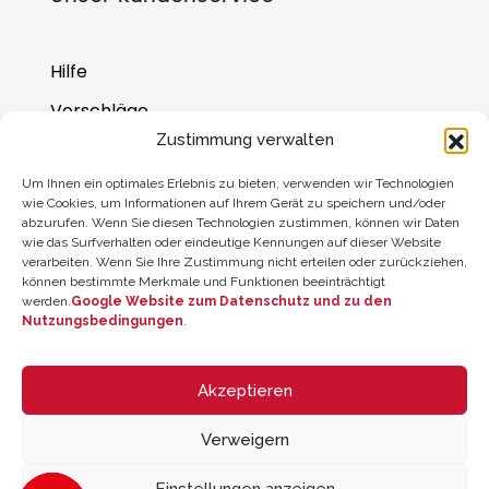
Hilfe
Vorschläge
Zustimmung verwalten
Wo Sie uns finden
Um Ihnen ein optimales Erlebnis zu bieten, verwenden wir Technologien
Saldo der Geschenkkarte
wie Cookies, um Informationen auf Ihrem Gerät zu speichern und/oder
abzurufen. Wenn Sie diesen Technologien zustimmen, können wir Daten
wie das Surfverhalten oder eindeutige Kennungen auf dieser Website
verarbeiten. Wenn Sie Ihre Zustimmung nicht erteilen oder zurückziehen,
können bestimmte Merkmale und Funktionen beeinträchtigt
werden.
Google Website zum Datenschutz und zu den
Nutzungsbedingungen
.
Akzeptieren
Verweigern
© 2026 ZYCLE OFFICIAL | The Latest Technology for your Workouts
All rights reserved
Einstellungen anzeigen