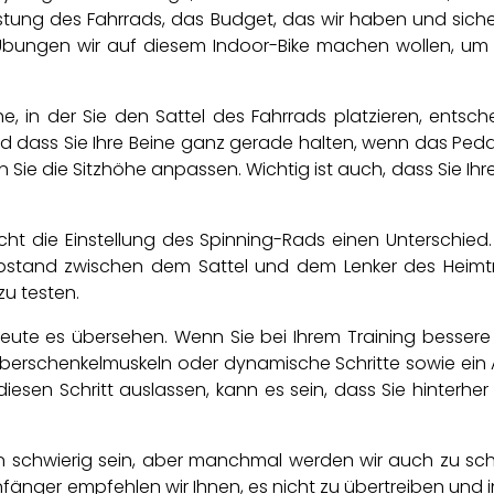
istung des Fahrrads, das Budget, das wir haben und sich
bungen wir auf diesem Indoor-Bike machen wollen, um sic
öhe, in der Sie den Sattel des Fahrrads platzieren, entsc
nd dass Sie Ihre Beine ganz gerade halten, wenn das Peda
n Sie die Sitzhöhe anpassen. Wichtig ist auch, dass Sie Ih
t die Einstellung des Spinning-Rads einen Unterschied. 
tand zwischen dem Sattel und dem Lenker des Heimtrai
u testen.
eute es übersehen. Wenn Sie bei Ihrem Training bessere 
erschenkelmuskeln oder dynamische Schritte sowie ein Au
 diesen Schritt auslassen, kann es sein, dass Sie hinter
plin schwierig sein, aber manchmal werden wir auch zu 
änger empfehlen wir Ihnen, es nicht zu übertreiben und in