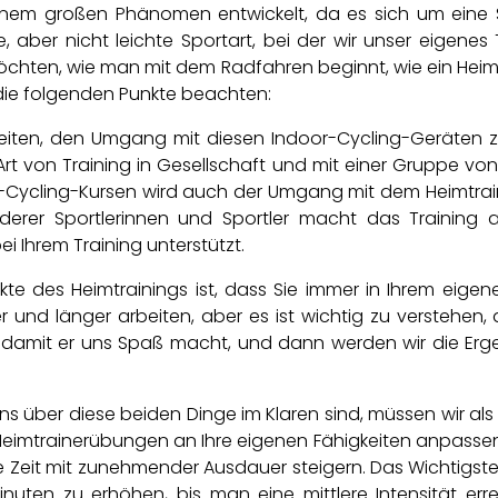
 einem großen Phänomen entwickelt, da es sich um eine 
ache, aber nicht leichte Sportart, bei der wir unser ei
öchten, wie man mit dem Radfahren beginnt, wie ein Heimtr
 die folgenden Punkte beachten:
keiten, den Umgang mit diesen Indoor-Cycling-Geräten zu
Art von Training in Gesellschaft und mit einer Gruppe v
r-Cycling-Kursen wird auch der Umgang mit dem Heimtrain
erer Sportlerinnen und Sportler macht das Training a
i Ihrem Training unterstützt.
pekte des Heimtrainings ist, dass Sie immer in Ihrem eig
ler und länger arbeiten, aber es ist wichtig zu verstehe
 damit er uns Spaß macht, und dann werden wir die Ergeb
uns über diese beiden Dinge im Klaren sind, müssen wir al
diese Heimtrainerübungen an Ihre eigenen Fähigkeiten anpa
Zeit mit zunehmender Ausdauer steigern. Das Wichtigste ist
inuten zu erhöhen, bis man eine mittlere Intensität err