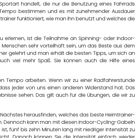
Sportart handelt, die nur die Benutzung eines Fahrrads
genes Tempo bestimmen und es mit zunehmender Ausdauer
ainer funktioniert, wie man ihn benutzt und welches die
 erlernen, ist die Teilnahme an Spinning- oder Indoor-
on Menschen sehr vorteilhaft sein, um das Beste aus dem
er gelehrt und man erhält die besten Tipps, um sich an
uch viel mehr Spaß. Sie können auch die Hilfe eines
enen Tempo arbeiten. Wenn wir zu einer Radfahrerstunde
n, dass jeder von uns einen anderen Widerstand hat. Das
nisse sehen. Das gilt auch für die Übungen, die wir zu
s Nächstes herausfinden, welches das beste Heimtrainer-
ssen. Dennoch kann man mit diesen Indoor-Cycling-Gabeln
, fünf bis zehn Minuten lang mit niedriger Intensität zu
eicht. Danach können Sie die Intensität einfach wieder