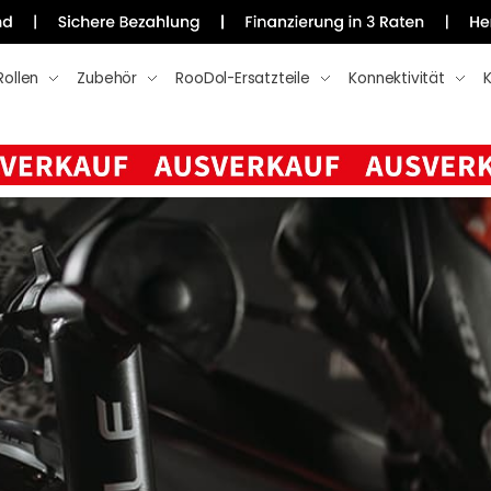
Rollen
Zubehör
RooDol-Ersatzteile
Konnektivität