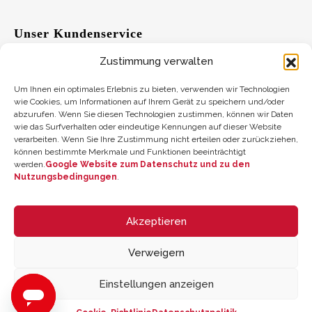
Unser Kundenservice
Zustimmung verwalten
Hilfe
Um Ihnen ein optimales Erlebnis zu bieten, verwenden wir Technologien
wie Cookies, um Informationen auf Ihrem Gerät zu speichern und/oder
abzurufen. Wenn Sie diesen Technologien zustimmen, können wir Daten
Vorschläge
wie das Surfverhalten oder eindeutige Kennungen auf dieser Website
verarbeiten. Wenn Sie Ihre Zustimmung nicht erteilen oder zurückziehen,
Wo Sie uns finden
können bestimmte Merkmale und Funktionen beeinträchtigt
werden.
Google Website zum Datenschutz und zu den
Nutzungsbedingungen
.
Saldo der Geschenkkarte
Akzeptieren
Verweigern
Einstellungen anzeigen
© 2026 ZYCLE OFFICIAL | The Latest Technology for your Workouts